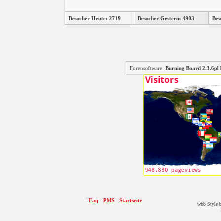
Besucher Heute: 2719
Besucher Gestern: 4903
Bes
Forensoftware:
Burning Board 2.3.6
-
Faq
-
PMS
-
Startseite
wbb Style b