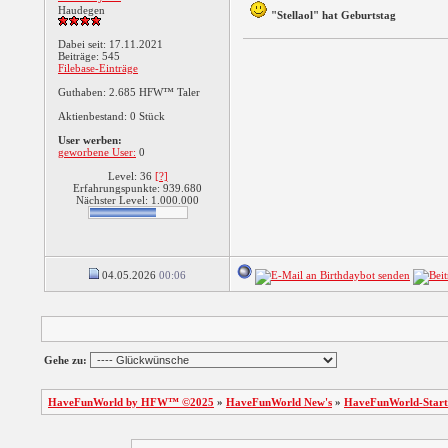
Haudegen
"Stellaol" hat Geburtstag
Dabei seit: 17.11.2021
Beiträge: 545
Filebase-Einträge
Guthaben: 2.685 HFW™ Taler
Aktienbestand: 0 Stück
User werben:
geworbene User:
0
Level: 36
[?]
Erfahrungspunkte: 939.680
Nächster Level: 1.000.000
04.05.2026
00:06
Gehe zu:
HaveFunWorld by HFW™ ©2025
»
HaveFunWorld New's
»
HaveFunWorld-Start