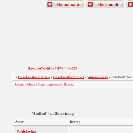
HaveFunWorld by HFW™ ©2025
»
HaveFunWorld New's
»
HaveFunWorld-Start
»
Glückwünsche
»
"Stellaol" hat
Letzter Beitrag
|
Erster ungelesener Beitrag
"Stellaol" hat Geburtstag
Autor
Beitrag
Birthdaybot