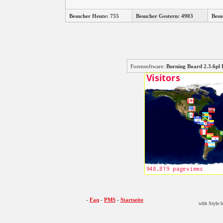
Besucher Heute: 755
Besucher Gestern: 4903
Besu
Forensoftware:
Burning Board 2.3.6
-
Faq
-
PMS
-
Startseite
wbb Style b