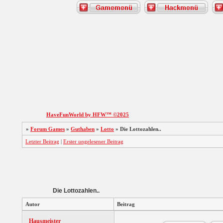
HaveFunWorld by HFW™ ©2025
»
Forum Games
»
Guthaben
»
Lotto
»
Die Lottozahlen..
Letzter Beitrag
|
Erster ungelesener Beitrag
Die Lottozahlen..
Autor
Beitrag
Hausmeister