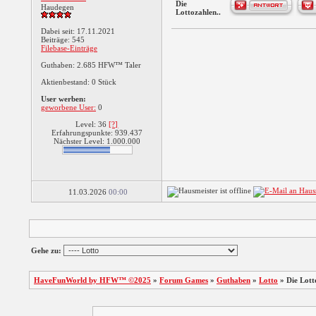
Die
Haudegen
Lottozahlen..
Dabei seit: 17.11.2021
Beiträge: 545
Filebase-Einträge
Guthaben: 2.685 HFW™ Taler
Aktienbestand: 0 Stück
User werben:
geworbene User:
0
Level: 36
[?]
Erfahrungspunkte: 939.437
Nächster Level: 1.000.000
11.03.2026
00:00
Gehe zu:
HaveFunWorld by HFW™ ©2025
»
Forum Games
»
Guthaben
»
Lotto
»
Die Lott