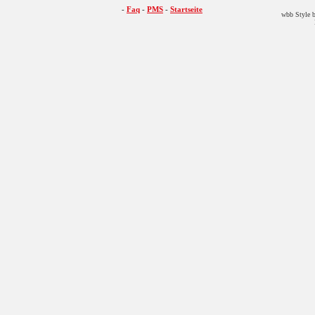
-
Faq
-
PMS
-
Startseite
wbb Style b