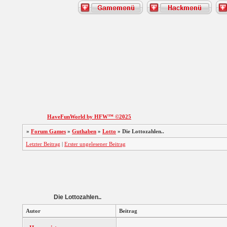
HaveFunWorld by HFW™ ©2025
»
Forum Games
»
Guthaben
»
Lotto
»
Die Lottozahlen..
Letzter Beitrag
|
Erster ungelesener Beitrag
Die Lottozahlen..
Autor
Beitrag