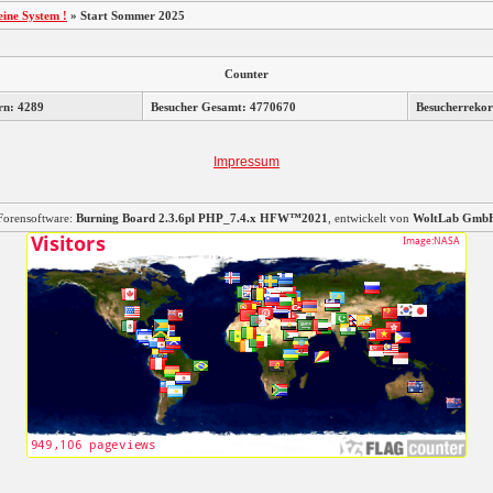
ine System !
»
Start Sommer 2025
Counter
rn: 4289
Besucher Gesamt: 4770670
Besucherrekor
Impressum
Forensoftware:
Burning Board 2.3.6pl PHP_7.4.x HFW™2021
, entwickelt von
WoltLab Gmb