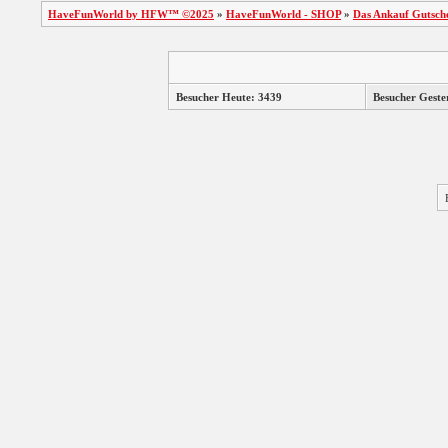
Rand...
HaveFunWorld by HFW™ ©2025
»
HaveFunWorld - SHOP
»
Das Ankauf Gutsche
Slingo
Trouble On Ice
Besucher Heute: 3439
Besucher Geste
Slingo Super Keno
3 Reel Jackpot
Slots
3 Wheel Slot
5 Reel Cherokee
Slots
5 Reel Fruit Slots
Slingo Delux
Slingo Mega Slots