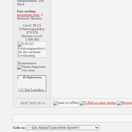
Aktienbestand: 100
Stück
User werben:
geworbene User:
1
Herkunft: Bremen
5 Reel Fruit Slots
Level: 36
[?]
Erfahrungspunkte:
879.978
Nächster Level:
Slingo Delux
1.000.000
Slingo Mega Slots
Themenstarter
15 Highscores
Shuffle The Penguin
Slingo
Festive Fallout
Yeti Longshot:
10.07.2025
08:14
Ridic...
Gold Miner Special
Gehe zu:
E...
Yeti Long Shot: