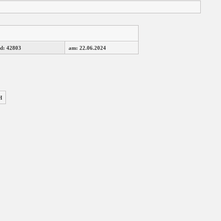
d: 42803
am: 22.06.2024
H