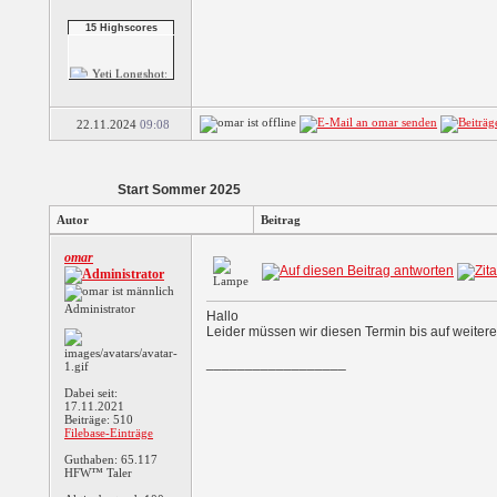
15 Highscores
Shuffle The Penguin
Yeti Longshot:
22.11.2024
09:08
Ridic...
Start Sommer 2025
Autor
Beitrag
Yeti Long Shot:
Rand...
omar
Administrator
Trouble On Ice
Hallo
Leider müssen wir diesen Termin bis auf weiter
__________________
3 Reel Jackpot
Dabei seit:
Slots
17.11.2021
Beiträge: 510
Filebase-Einträge
Guthaben: 65.117
HFW™ Taler
5 Reel Cherokee
Slots