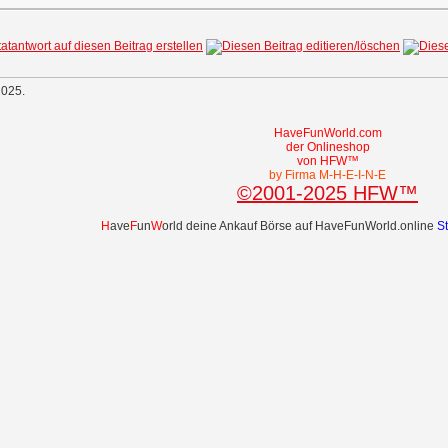
2025.
HaveFunWorld.com
der Onlineshop
von HFW™
by Firma M-H-E-I-N-E
©2001-2025 HFW™
H
ave
F
un
W
orld deine Ankauf Börse auf HaveFunWorld.online
S