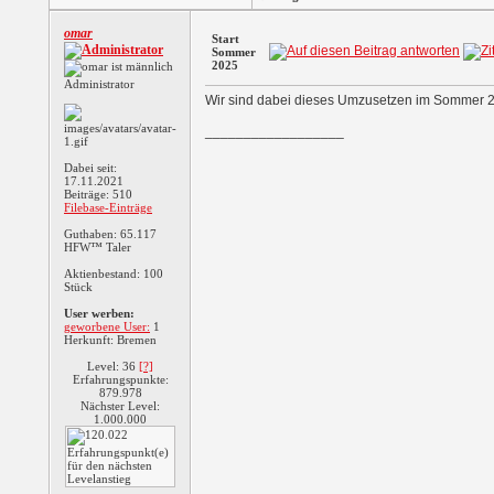
omar
Start
Sommer
2025
Administrator
Wir sind dabei dieses Umzusetzen im Sommer 
__________________
Dabei seit:
17.11.2021
Beiträge: 510
Filebase-Einträge
Guthaben: 65.117
HFW™ Taler
Aktienbestand: 100
Stück
User werben:
geworbene User:
1
Herkunft: Bremen
Level: 36
[?]
Erfahrungspunkte:
879.978
Nächster Level:
1.000.000