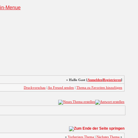
» Hallo Gast [
Anmelden
|
Registrieren
]
Druckvorschau
|
An Freund senden
|
Thema zu Favoriten hinzufügen
«
Vorheriges Thema
|
Nächstes Thema
»