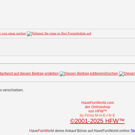
es verschieben.
HaveFunWorld.com
der Onlineshop
von HFW™
by Firma M-H-E-I-N-E
©2001-2025 HFW™
H
ave
F
un
W
orld deine Ankauf Börse auf HaveFunWorld.online
St