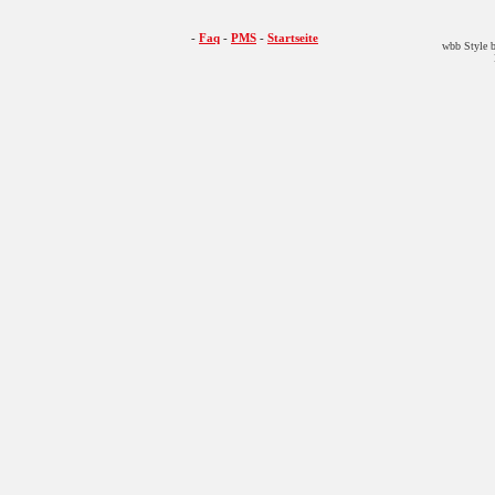
-
Faq
-
PMS
-
Startseite
wbb Style b