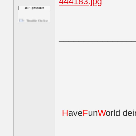
Yeti Long Shot:
15 Highscores
Rand...
Trouble On Ice
_______________
3 Reel Jackpot Slots
5 Reel Cherokee Slots
5 Reel Fruit Slots
H
ave
F
un
W
orld de
Slingo Delux