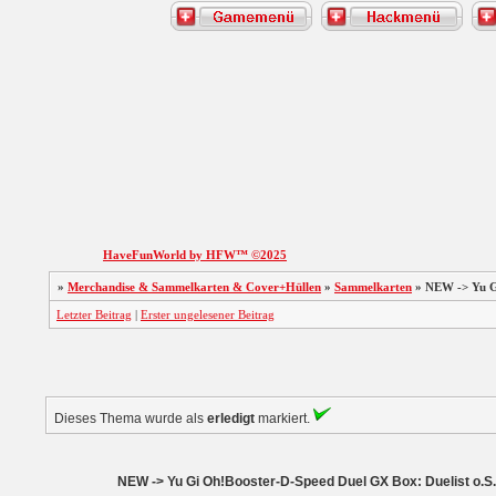
HaveFunWorld by HFW™ ©2025
»
Merchandise & Sammelkarten & Cover+Hüllen
»
Sammelkarten
»
NEW -> Yu Gi
Letzter Beitrag
|
Erster ungelesener Beitrag
Dieses Thema wurde als
erledigt
markiert.
NEW -> Yu Gi Oh!Booster-D-Speed Duel GX Box: Duelist o.S.