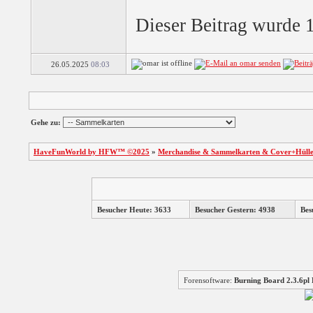
Slingo Mega Slots
Dieser Beitrag wurde 
Slingo
26.05.2025
08:03
Festive Fallout
Gehe zu:
Gold Miner Special
HaveFunWorld by HFW™ ©2025
»
Merchandise & Sammelkarten & Cover+Hüll
E...
Slingo
Besucher Heute: 3633
Besucher Gestern: 4938
Bes
Slingo Super Keno
Forensoftware:
Burning Board 2.3.6
3 Wheel Slot