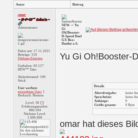
Autor
Beitrag
omar
NEW -> Yu
Administrator
Gi
Oh!Booster-
D-Speed Duel
GX Box:
Duelist o.S.
Dabei seit: 17.11.2021
Yu Gi Oh!Booster-D
Beiträge: 510
Filebase-Einträge
Guthaben: 65.117
HFW™ Taler
Aktienbestand: 100
Stück
Details
User werben:
geworbene User:
1
Altersfreigabe:
keine A
Herkunft: Bremen
Sprache(n):
keine A
Anhänge:
0
Level: 36
[?]
Größe gesamt:
0 Byte
Erfahrungspunkte:
Shuffle The
880.504
Nächster Level:
Penguin
1.000.000
omar hat dieses Bil
Yeti Longshot:
Ridic...