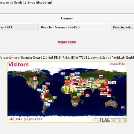
hscore im Spiel: 12 Swap überboten!
Counter
rn: 4903
Besucher Gesamt: 4764533
Besucherrekor
Impressum
Forensoftware:
Burning Board 2.3.6pl PHP_7.4.x HFW™2021
, entwickelt von
WoltLab Gmb