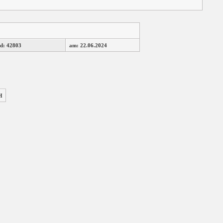
d: 42803
am: 22.06.2024
H