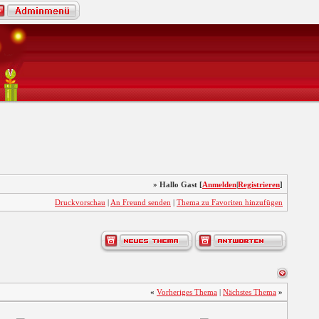
» Hallo Gast [
Anmelden
|
Registrieren
]
Druckvorschau
|
An Freund senden
|
Thema zu Favoriten hinzufügen
«
Vorheriges Thema
|
Nächstes Thema
»