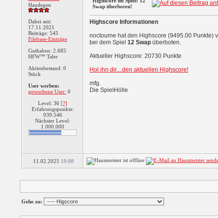
Highscore im Spiel: 12
Haudegen
Swap überboten!
Dabei seit:
Highscore Informationen
17.11.2021
Beiträge: 545
noctourne hat den Highscore (9495.00 Punkte) 
Filebase-Einträge
bei dem Spiel
12 Swap
überboten.
Guthaben: 2.685
Aktueller Highscore: 20730 Punkte
HFW™ Taler
Aktienbestand: 0
Hol ihn dir....den aktuellen Highscore!
Stück
mfg.
User werben:
Die SpielHölle
geworbene User:
0
Level: 36
[?]
Erfahrungspunkte:
939.546
Nächster Level:
1.000.000
11.02.2025
19:08
Gehe zu: