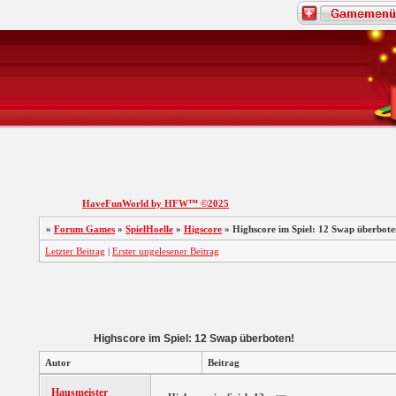
HaveFunWorld by HFW™ ©2025
»
Forum Games
»
SpielHoelle
»
Higscore
»
Highscore im Spiel: 12 Swap überbote
Letzter Beitrag
|
Erster ungelesener Beitrag
Highscore im Spiel: 12 Swap überboten!
Autor
Beitrag
Hausmeister