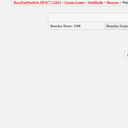
HaveFunWorld by HFW™ ©2025
»
Forum Games
»
SpielHoelle
»
Higscore
»
Hig
Besucher Heute: 1588
Besucher Geste