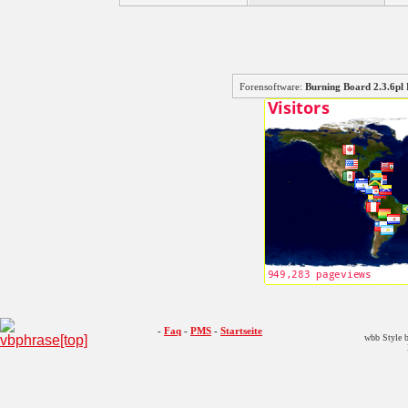
Forensoftware:
Burning Board 2.3.6
-
Faq
-
PMS
-
Startseite
wbb Style b