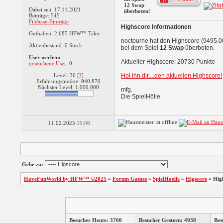
12 Swap
Dabei seit: 17.11.2021
überboten!
Beiträge: 545
Filebase-Einträge
Highscore Informationen
Guthaben: 2.685 HFW™ Taler
noctourne hat den Highscore (9495.0
Aktienbestand: 0 Stück
bei dem Spiel
12 Swap
überboten.
User werben:
Aktueller Highscore: 20730 Punkte
geworbene User:
0
Level: 36
[?]
Hol ihn dir....den aktuellen Highscore!
Erfahrungspunkte: 940.870
Nächster Level: 1.000.000
mfg.
Die SpielHölle
11.02.2025
19:08
Gehe zu:
HaveFunWorld by HFW™ ©2025
»
Forum Games
»
SpielHoelle
»
Higscore
»
Hig
Besucher Heute: 3760
Besucher Gestern: 4938
Bes