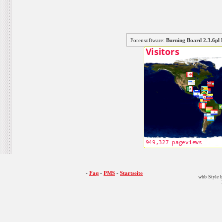
Forensoftware:
Burning Board 2.3.6
-
Faq
-
PMS
-
Startseite
wbb Style b