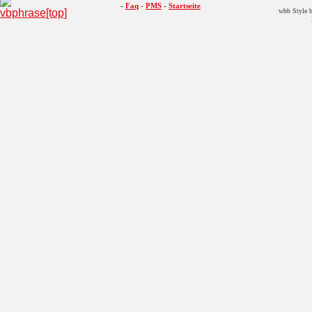
-
Faq
-
PMS
-
Startseite
wbb Style b