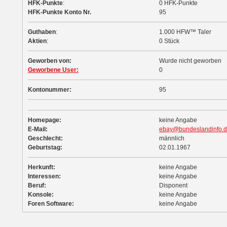
HFK-Punkte
:
0 HFK-Punkte
HFK-Punkte Konto Nr.
95
Guthaben
:
1.000 HFW™ Taler
Aktien
:
0 Stück
Geworben von:
Wurde nicht geworben
Geworbene User:
0
Kontonummer:
95
Homepage:
keine Angabe
E-Mail:
ebay@bundeslandinfo.
Geschlecht:
männlich
Geburtstag:
02.01.1967
Herkunft:
keine Angabe
Interessen:
keine Angabe
Beruf:
Disponent
Konsole:
keine Angabe
Foren Software:
keine Angabe