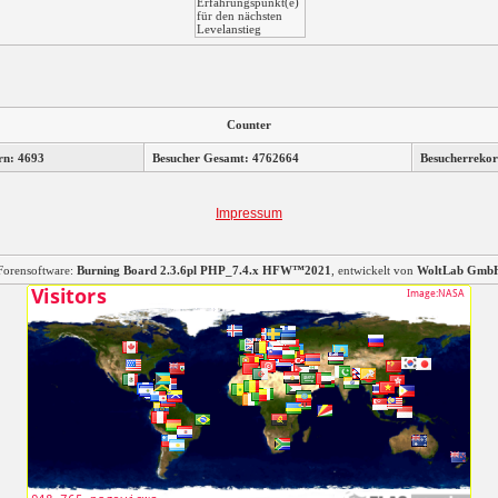
Counter
rn: 4693
Besucher Gesamt: 4762664
Besucherrekor
Impressum
Forensoftware:
Burning Board 2.3.6pl PHP_7.4.x HFW™2021
, entwickelt von
WoltLab Gmb