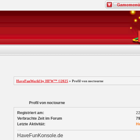
HaveFunWorld by HFW™ ©2025
» Profil von noctourne
Profil von noctourne
Registriert am:
22
Verbrachte Zeit im Forum
79
Letzte Aktivität:
H
HaveFunKonsole.de