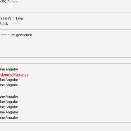
HFK-Punkte
3
69 HFW™ Taler
Stück
rde nicht geworben
3
ine Angabe
ctourne@arcor.de
ine Angabe
ine Angabe
ine Angabe
ine Angabe
ine Angabe
ine Angabe
ine Angabe