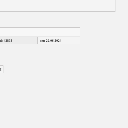
d: 42803
am: 22.06.2024
H