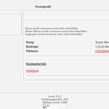
Forenprofil:
Heute wurde noctourne noch nicht ueberfallen.
Diesen Monat wurde noctourne noch nicht ueberfallen.
Insgesamt wurde noctourne noch nicht ueberfallen.
Rang:
Super Mo
Beiträge:
1 (0,00 Be
Filebase:
0 Einträge
Raubueberfall:
Anleitung
Level: 9
[?]
Erfahrungspunkte: 959
Nächster Level: 1.000