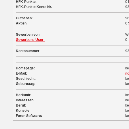
HFK-Punkte
:
0 
HFK-Punkte Konto Nr.
9
Guthaben
:
9
Aktien
:
0 
Geworben von:
Wu
Geworbene User:
0
Kontonummer:
9
Homepage:
ke
E-Mail:
no
Geschlecht:
ke
Geburtstag:
ke
Herkunft:
ke
Interessen:
ke
Beruf:
ke
Konsole:
ke
Foren Software:
ke