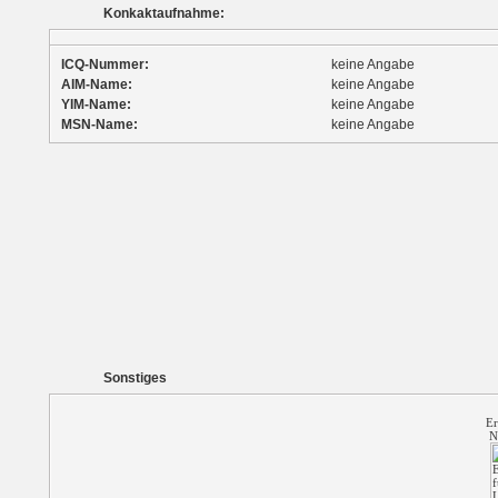
Konkaktaufnahme:
ICQ-Nummer:
keine Angabe
AIM-Name:
keine Angabe
YIM-Name:
keine Angabe
MSN-Name:
keine Angabe
Sonstiges
Er
N