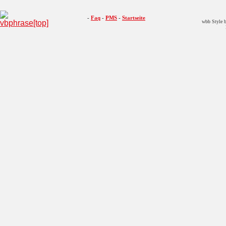
-
Faq
-
PMS
-
Startseite
wbb Style b