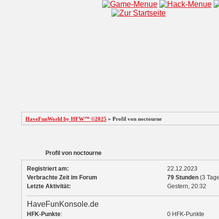
HaveFunWorld by HFW™ ©2025
» Profil von noctourne
Profil von noctourne
Registriert am:
22.12.2023
Verbrachte Zeit im Forum
79 Stunden
(3 Tage
Letzte Aktivität:
Gestern,
20:32
HaveFunKonsole.de
HFK-Punkte
:
0 HFK-Punkte