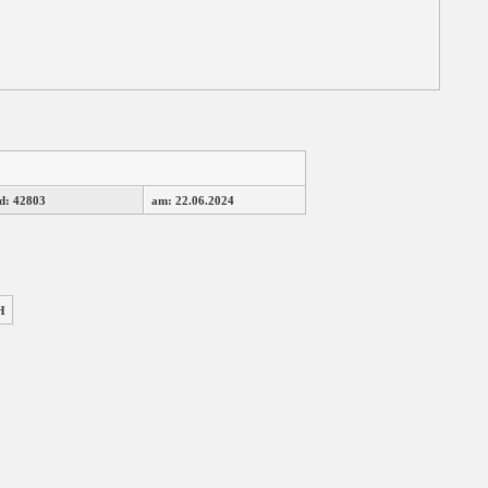
d: 42803
am: 22.06.2024
H