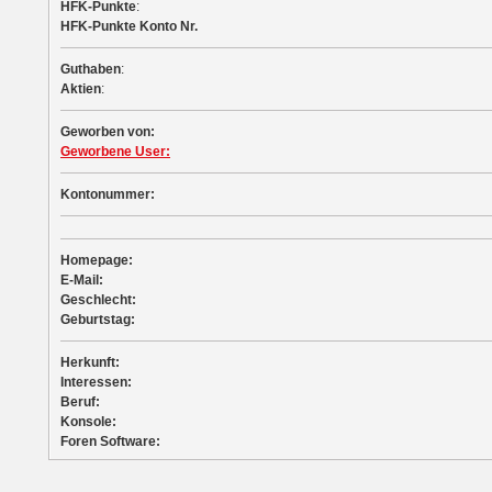
HFK-Punkte
:
HFK-Punkte Konto Nr.
Guthaben
:
Aktien
:
Geworben von:
Geworbene User:
Kontonummer:
Homepage:
E-Mail:
Geschlecht:
Geburtstag:
Herkunft:
Interessen:
Beruf:
Konsole:
Foren Software: