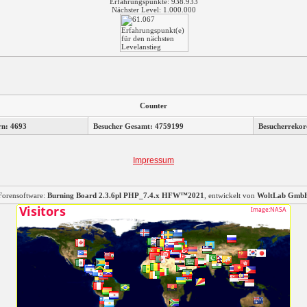
Erfahrungspunkte: 938.933
Nächster Level: 1.000.000
Counter
rn: 4693
Besucher Gesamt: 4759199
Besucherrekor
Impressum
Forensoftware:
Burning Board 2.3.6pl PHP_7.4.x HFW™2021
, entwickelt von
WoltLab Gmb