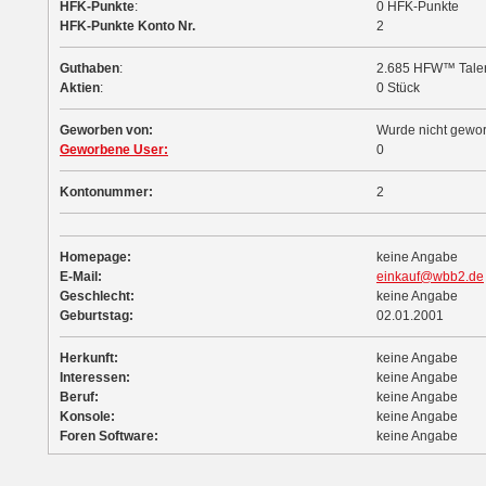
HFK-Punkte
:
0 HFK-Punkte
HFK-Punkte Konto Nr.
2
Guthaben
:
2.685 HFW™ Tale
Aktien
:
0 Stück
Geworben von:
Wurde nicht gewo
Geworbene User:
0
Kontonummer:
2
Homepage:
keine Angabe
E-Mail:
einkauf@wbb2.de
Geschlecht:
keine Angabe
Geburtstag:
02.01.2001
Herkunft:
keine Angabe
Interessen:
keine Angabe
Beruf:
keine Angabe
Konsole:
keine Angabe
Foren Software:
keine Angabe