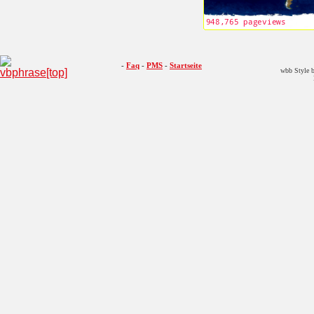
-
Faq
-
PMS
-
Startseite
wbb Style b