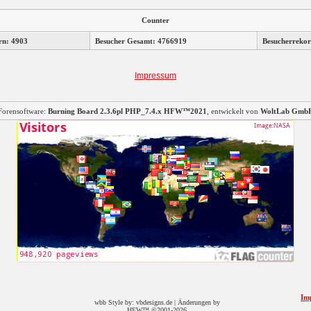
Counter
rn: 4903
Besucher Gesamt: 4766919
Besucherrekor
Impressum
Forensoftware:
Burning Board 2.3.6pl PHP_7.4.x HFW™2021
, entwickelt von
WoltLab Gmb
Im
wbb Style by: vbdesigns.de | Änderungen by
HFW™ ©2001-2026