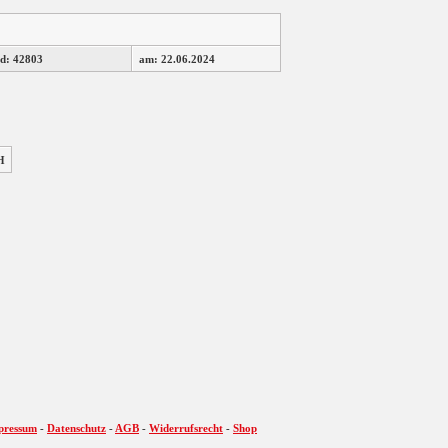
d: 42803
am: 22.06.2024
H
pressum
-
Datenschutz
-
AGB
-
Widerrufsrecht
-
Shop