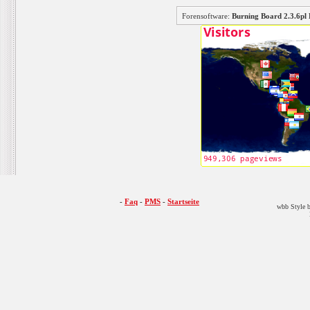
Forensoftware:
Burning Board 2.3.6
-
Faq
-
PMS
-
Startseite
wbb Style b