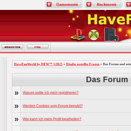
HaveFunWorld by HFW™ ©2025
»
Häufig gestellte Fragen
» Das Forum und sein
Das Forum 
»
Warum sollte ich mich registrieren?
»
Werden Cookies vom Forum benutzt?
»
Wie kann ich mein Profil bearbeiten?