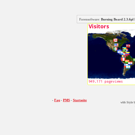
Forensoftware:
Burning Board 2.3.6
-
Faq
-
PMS
-
Startseite
wbb Style b