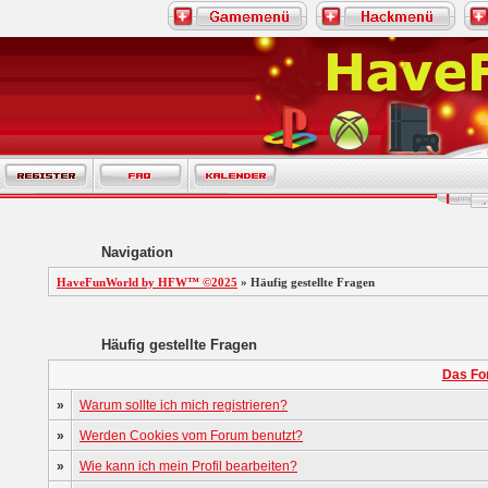
Navigation
HaveFunWorld by HFW™ ©2025
» Häufig gestellte Fragen
Häufig gestellte Fragen
Das Fo
»
Warum sollte ich mich registrieren?
»
Werden Cookies vom Forum benutzt?
»
Wie kann ich mein Profil bearbeiten?