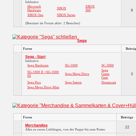
Inklusive:
Microsoft
XBOX
XBOX
Hardware
360
9
XBOX One
XBOX Series
(Benutzer im Forum aktiv: 2 Besucher)
Sega
Foren
Beiträ
Sega - Start
Inklusive:
Sega Hardware
SG-1000
SC-3000
Sega
SG-1000 II +SG-1000
Sega Mega Drive
Game
3
III
Gear
Sega Pico
Sega Saturn
Dreamcast
Sega Mega Drive Mini
Foren
Beiträge
Merchandise
22
Alles zu euren Lieblingen, von der Puppe bis zum Poster.