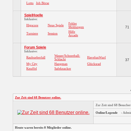
Lotto
Job Börse
SpielHoelle
Inklusive:
Fehler
Higscore
Neue Spiele
Meldungen
71
Hilfe
Turniere
Session
Arcade
Forum Spiele
Inklusive:
Wasser/Schneeball-
Raubueberfall
HavefunWurf
Schlacht
37
My City
Hangman
Glücksrad
Knuffel
Safeknacker
Zur Zeit sind 68 Benutzer online.
Zur Zeit sind 68 Besuche
Online/Legende
- Admi
Heute waren bereits 0 Mitglieder online.