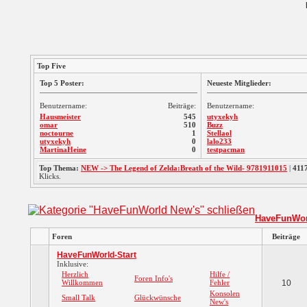
Top Five
Top 5 Poster:
Neueste Mitglieder:
Benutzername:
Beiträge:
Benutzername:
Hausmeister
545
utyxekyh
omar
510
Buzz
noctourne
1
Stellaol
utyxekyh
0
lalo233
MartinaHeine
0
testpacman
Top Thema:
NEW -> The Legend of Zelda:Breath of the Wild- 9781911015
|
411
Klicks.
HaveFunWor
Foren
Beiträge
HaveFunWorld-Start
Inklusive:
Herzlich
Hilfe /
Foren Info's
Willkommen
Fehler
10
Konsolen
Small Talk
Glückwünsche
New's