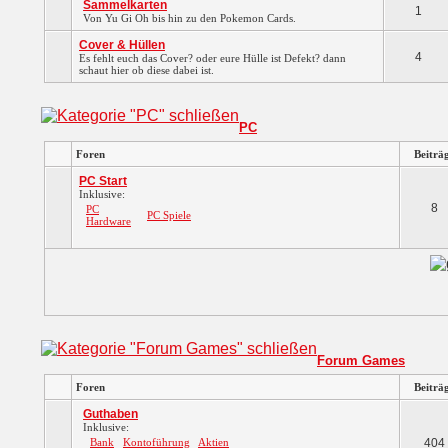
Sammelkarten
1
Von Yu Gi Oh bis hin zu den Pokemon Cards.
Cover & Hüllen
4
Es fehlt euch das Cover? oder eure Hülle ist Defekt? dann
schaut hier ob diese dabei ist.
PC
Foren
Beiträ
PC Start
Inklusive:
8
PC
PC Spiele
Hardware
Forum Games
Foren
Beiträ
Guthaben
Inklusive:
Bank
Kontoführung
Aktien
404