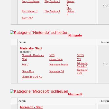
Sony Hardware
Play Station 1
Station
2
106
Play
Play Station 3
Play Station 4
Station
5
Sony PSP
Nintendo
Foren
Beiträ
Nintendo - Start
Inklusive:
Nintendo Hardware
NES
SNES
N64
Game Cube
Wii
Nintendo
188
Wii U
Nintendo Switch
Switch 2
Nintendo
Game Boy
Nintendo DS
3DS
Nintendo 3DS XL
Microsoft
Foren
Beiträ
Microsoft - Start