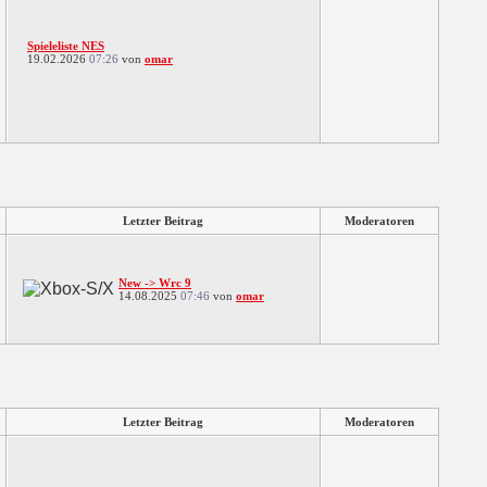
Spieleliste NES
19.02.2026
07:26
von
omar
Letzter Beitrag
Moderatoren
New -> Wrc 9
14.08.2025
07:46
von
omar
Letzter Beitrag
Moderatoren