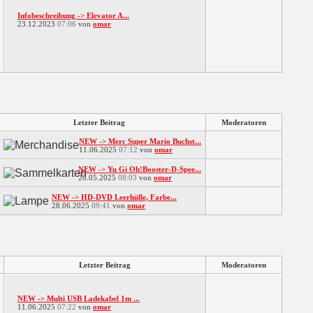
Infobeschreibung -> Elevator A...
23.12.2023
07:06
von
omar
Letzter Beitrag
Moderatoren
NEW -> Merc Super Mario Buchst...
11.06.2025
07:12
von
omar
NEW -> Yu Gi Oh!Booster-D-Spee...
26.05.2025
08:03
von
omar
NEW -> HD-DVD Leerhülle, Farbe...
28.06.2025
09:41
von
omar
Letzter Beitrag
Moderatoren
NEW -> Multi USB Ladekabel 1m ...
11.06.2025
07:22
von
omar