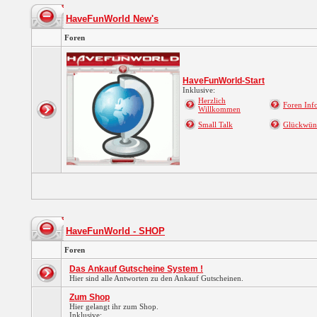
HaveFunWorld New's
Foren
HaveFunWorld-Start
Inklusive:
Herzlich
Foren Info
Willkommen
Small Talk
Glückwün
HaveFunWorld - SHOP
Foren
Das Ankauf Gutscheine System !
Hier sind alle Antworten zu den Ankauf Gutscheinen.
Zum Shop
Hier gelangt ihr zum Shop.
Inklusive: