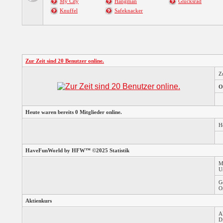
My City
Hangman
Glücksrad
Knuffel
Safeknacker
Zur Zeit sind 20 Benutzer online.
Z
O
Heute waren bereits 0 Mitglieder online.
H
HaveFunWorld by HFW™ ©2025 Statistik
M
U
G
O
Aktienkurs
A
D