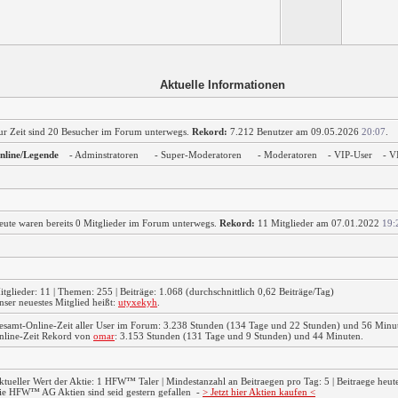
Aktuelle Informationen
ur Zeit sind 20 Besucher im Forum unterwegs.
Rekord:
7.212 Benutzer am 09.05.2026
20:07
.
nline/Legende
- Adminstratoren
- Super-Moderatoren
- Moderatoren
- VIP-User
- V
eute waren bereits 0 Mitglieder im Forum unterwegs.
Rekord:
11 Mitglieder am 07.01.2022
19:
itglieder: 11 | Themen: 255 | Beiträge: 1.068 (durchschnittlich 0,62 Beiträge/Tag)
nser neuestes Mitglied heißt:
utyxekyh
.
esamt-Online-Zeit aller User im Forum: 3.238 Stunden (134 Tage und 22 Stunden) und 56 Minu
nline-Zeit Rekord von
omar
: 3.153 Stunden (131 Tage und 9 Stunden) und 44 Minuten.
ktueller Wert der Aktie: 1 HFW™ Taler | Mindestanzahl an Beitraegen pro Tag: 5 | Beitraege heute:
ie HFW™ AG Aktien sind seid gestern gefallen
-
> Jetzt hier Aktien kaufen <