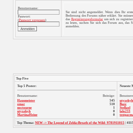
Benutzername:
Sie sind nicht angemeldet. Wenn dies Ihr erste
Bedienung des Forums näher erklärt. Sie müssen
Passwort:
das
Registrierungsformular
um sich zu registrie
(
Passwort vergessen
)
zu lesen, suchen Sie sich das Forum aus, das Sie
anmelden.
Top Five
Top 5 Poster:
Neueste M
Benutzername:
Beiträge:
Benutzer
Hausmeister
545
utyxekyh
omar
510
Buzz
noctourne
1
Stellaol
utyxekyh
0
lalo233
MartinaHeine
0
testpacm
Top Thema:
NEW -> The Legend of Zelda:Breath of the Wild- 9781911015
|
411