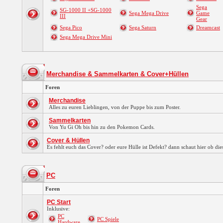
Sega
SG-1000 II +SG-1000
Sega Mega Drive
Game
III
Gear
Sega Pico
Sega Saturn
Dreamcast
Sega Mega Drive Mini
Merchandise & Sammelkarten & Cover+Hüllen
Foren
Merchandise
Alles zu euren Lieblingen, von der Puppe bis zum Poster.
Sammelkarten
Von Yu Gi Oh bis hin zu den Pokemon Cards.
Cover & Hüllen
Es fehlt euch das Cover? oder eure Hülle ist Defekt? dann schaut hier ob die
PC
Foren
PC Start
Inklusive:
PC
PC Spiele
Hardware