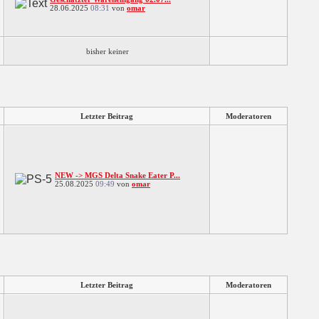
28.06.2025
08:31
von
omar
bisher keiner
Letzter Beitrag
Moderatoren
NEW -> MGS Delta Snake Eater P...
25.08.2025
09:49
von
omar
Letzter Beitrag
Moderatoren