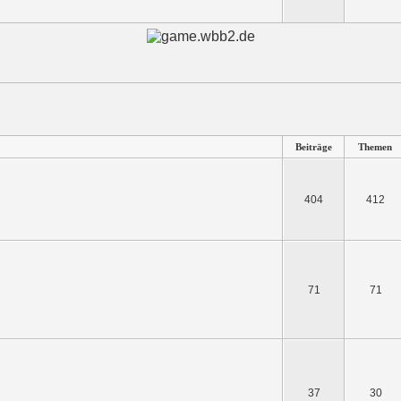
Beiträge
Themen
404
412
71
71
37
30