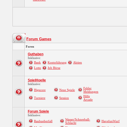
Forum Games
Foren
Guthaben
Inklusive:
Bank
Kontoführung
Aktien
Lotto
Job Börse
SpielHoelle
Inklusive:
Fehler
Higscore
Neue Spiele
Meldungen
Hilfe
Turniere
Session
Arcade
Forum Spiele
Inklusive:
Wasser/Schneeball-
Raubueberfall
HavefunWurf
Schlacht