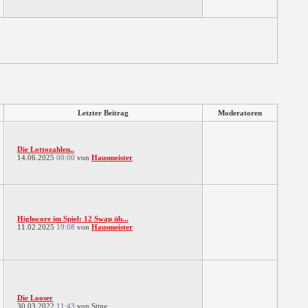
Letzter Beitrag
Moderatoren
Die Lottozahlen..
14.06.2025
00:00
von
Hausmeister
Highscore im Spiel: 12 Swap üb...
11.02.2025
19:08
von
Hausmeister
Die Looser
30.03.2022
11:43
von Stine