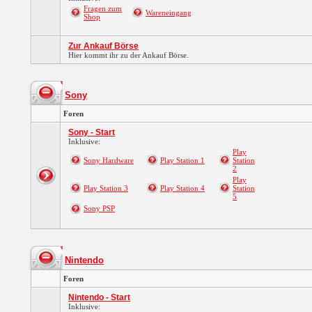
Fragen zum
Wareneingang
Shop
Zur Ankauf Börse
Hier kommt ihr zu der Ankauf Börse.
Sony
Foren
Sony - Start
Inklusive:
Play
Sony Hardware
Play Station 1
Station
2
Play
Play Station 3
Play Station 4
Station
5
Sony PSP
Nintendo
Foren
Nintendo - Start
Inklusive: