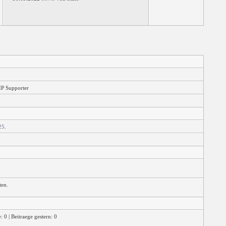
IP Supporter
25
.
ten.
 0 | Beitraege gestern: 0