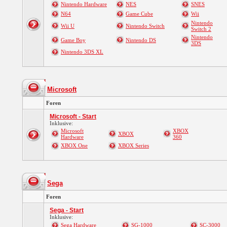
Nintendo Hardware
NES
SNES
N64
Game Cube
Wii
Nintendo
Wii U
Nintendo Switch
Switch 2
Nintendo
Game Boy
Nintendo DS
3DS
Nintendo 3DS XL
Microsoft
Foren
Microsoft - Start
Inklusive:
Microsoft
XBOX
XBOX
Hardware
360
XBOX One
XBOX Series
Sega
Foren
Sega - Start
Inklusive:
Sega Hardware
SG-1000
SC-3000