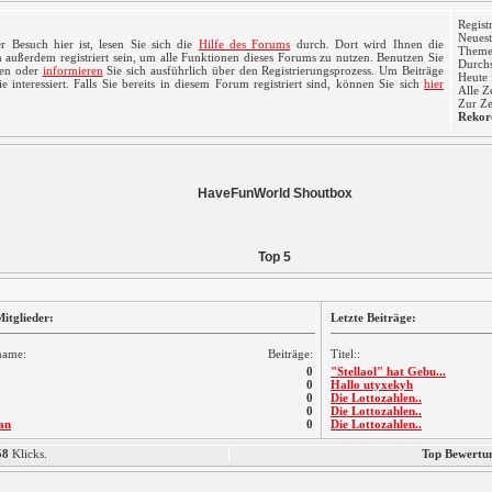
Regist
Neuest
r Besuch hier ist, lesen Sie sich die
Hilfe des Forums
durch. Dort wird Ihnen die
Themen
 außerdem registriert sein, um alle Funktionen dieses Forums zu nutzen. Benutzen Sie
Durchs
ren oder
informieren
Sie sich ausführlich über den Registrierungsprozess. Um Beiträge
Heute 
 interessiert. Falls Sie bereits in diesem Forum registriert sind, können Sie sich
hier
Alle Z
Zur Ze
Rekor
HaveFunWorld Shoutbox
Top 5
itglieder:
Letzte Beiträge:
name:
Beiträge:
Titel::
0
"Stellaol" hat Gebu...
0
Hallo utyxekyh
0
Die Lottozahlen..
0
Die Lottozahlen..
an
0
Die Lottozahlen..
58
Klicks.
Top Bewertu