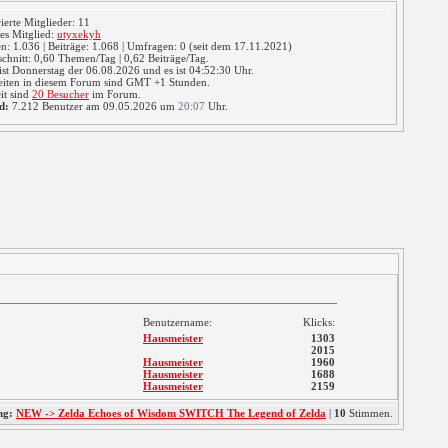
rierte Mitglieder: 11
es Mitglied:
utyxekyh
: 1.036 | Beiträge: 1.068 | Umfragen: 0 (seit dem 17.11.2021)
chnitt: 0,60 Themen/Tag | 0,62 Beiträge/Tag.
ist Donnerstag der 06.08.2026 und es ist 04:52:31 Uhr.
eiten in diesem Forum sind GMT +1 Stunden.
it sind
20 Besucher
im Forum.
d:
7.212 Benutzer am 09.05.2026 um
20:07
Uhr.
Benutzername:
Klicks:
Hausmeister
1303
2015
Hausmeister
1960
Hausmeister
1688
Hausmeister
2159
ng:
NEW -> Zelda Echoes of Wisdom SWITCH The Legend of Zelda
|
10
Stimmen.