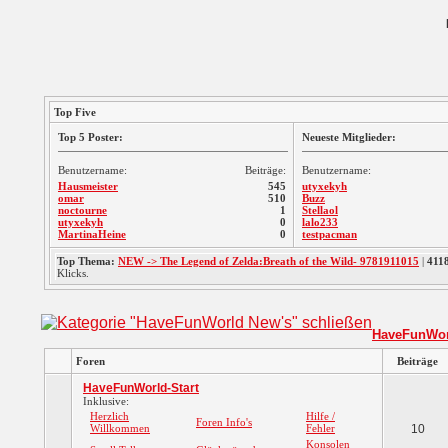
Top Five
Top 5 Poster:
Neueste Mitglieder:
Benutzername:
Beiträge:
Benutzername:
Hausmeister
545
utyxekyh
omar
510
Buzz
noctourne
1
Stellaol
utyxekyh
0
lalo233
MartinaHeine
0
testpacman
Top Thema:
NEW -> The Legend of Zelda:Breath of the Wild- 9781911015
|
411
Klicks.
HaveFunWor
Foren
Beiträge
HaveFunWorld-Start
Inklusive:
Herzlich
Hilfe /
Foren Info's
Willkommen
Fehler
10
Konsolen