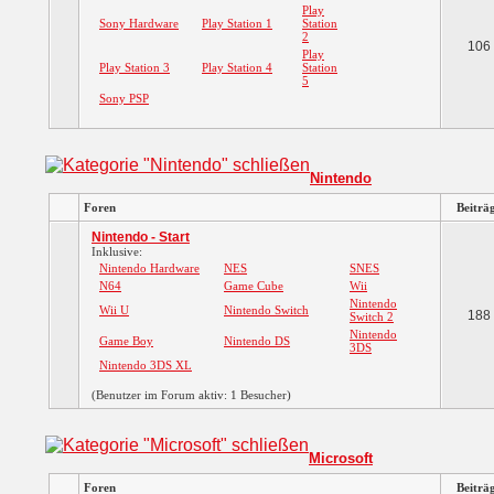
Play
Sony Hardware
Play Station 1
Station
2
106
Play
Play Station 3
Play Station 4
Station
5
Sony PSP
Nintendo
Foren
Beiträ
Nintendo - Start
Inklusive:
Nintendo Hardware
NES
SNES
N64
Game Cube
Wii
Nintendo
Wii U
Nintendo Switch
188
Switch 2
Nintendo
Game Boy
Nintendo DS
3DS
Nintendo 3DS XL
(Benutzer im Forum aktiv: 1 Besucher)
Microsoft
Foren
Beiträ