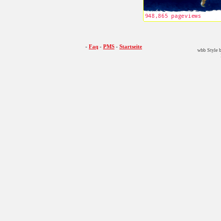
-
Faq
-
PMS
-
Startseite
wbb Style b