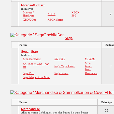
Microsoft - Start
Inklusive:
Microsoft
XBOX
XBOX
9
Hardware
360
XBOX One
XBOX Series
Sega
Foren
Beiträ
Sega - Start
Inklusive:
Sega Hardware
SG-1000
SC-3000
Sega
SG-1000 II +SG-1000
Sega Mega Drive
Game
3
III
Gear
Sega Pico
Sega Saturn
Dreamcast
Sega Mega Drive Mini
Foren
Beiträge
Merchandise
22
Alles zu euren Lieblingen, von der Puppe bis zum Poster.