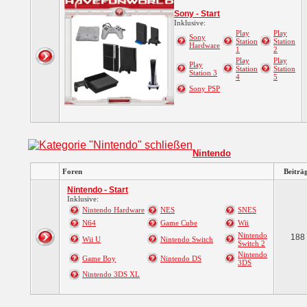
Sony - Start
Inklusive:
Play
Play
Sony
Station
Station
Hardware
1
2
Play
Play
Play
Station
Station
Station 3
4
5
Sony PSP
Nintendo
Foren
Beiträ
Nintendo - Start
Inklusive:
Nintendo Hardware
NES
SNES
N64
Game Cube
Wii
Nintendo
188
Wii U
Nintendo Switch
Switch 2
Nintendo
Game Boy
Nintendo DS
3DS
Nintendo 3DS XL