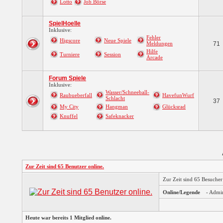
Lotto
Job Börse
SpielHoelle
Inklusive:
Fehler
Higscore
Neue Spiele
Meldungen
71
Hilfe
Turniere
Session
Arcade
Forum Spiele
Inklusive:
Wasser/Schneeball-
Raubueberfall
HavefunWurf
Schlacht
37
My City
Hangman
Glücksrad
Knuffel
Safeknacker
Zur Zeit sind 65 Benutzer online.
Zur Zeit sind 65 Besuche
Online/Legende
- Admi
Heute war bereits 1 Mitglied online.