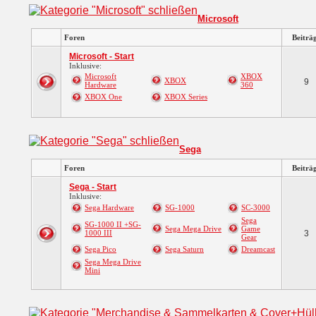
Microsoft
Foren
Beiträ
Microsoft - Start
Inklusive:
Microsoft
XBOX
XBOX
9
Hardware
360
XBOX One
XBOX Series
Sega
Foren
Beiträ
Sega - Start
Inklusive:
Sega Hardware
SG-1000
SC-3000
Sega
SG-1000 II +SG-
Sega Mega Drive
Game
1000 III
3
Gear
Sega Pico
Sega Saturn
Dreamcast
Sega Mega Drive
Mini