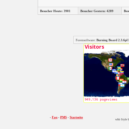
Besucher Heute: 3901
Besucher Gestern: 4289
Bes
Forensoftware:
Burning Board 2.3.6
-
Faq
-
PMS
-
Startseite
wbb Style b