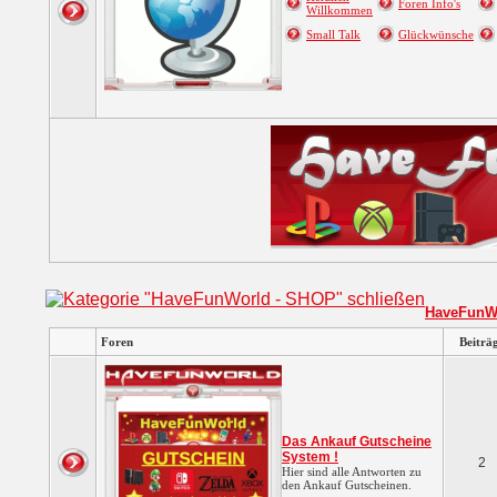
Foren Info's
Willkommen
Small Talk
Glückwünsche
HaveFunW
Foren
Beiträ
Das Ankauf Gutscheine
System !
2
Hier sind alle Antworten zu
den Ankauf Gutscheinen.