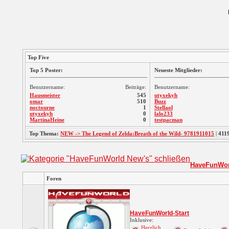
Top Five
Top 5 Poster:
Neueste Mitglieder:
Benutzername:
Beiträge:
Benutzername:
Hausmeister
545
utyxekyh
omar
510
Buzz
noctourne
1
Stellaol
utyxekyh
0
lalo233
MartinaHeine
0
testpacman
Top Thema:
NEW -> The Legend of Zelda:Breath of the Wild- 9781911015
|
411
HaveFunWor
Foren
HaveFunWorld-Start
Inklusive:
Herzlich