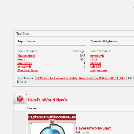
Top Five
Top 5 Poster:
Neueste Mitglieder:
Benutzername:
Beiträge:
Benutzername:
Hausmeister
545
utyxekyh
omar
510
Buzz
noctourne
1
Stellaol
utyxekyh
0
lalo233
MartinaHeine
0
testpacman
Top Thema:
NEW -> The Legend of Zelda:Breath of the Wild- 9781911015
|
411
Klicks.
HaveFunWorld New's
Foren
HaveFunWorld-Start
Inklusive: