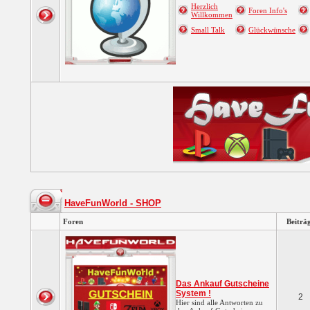
Herzlich
Foren Info's
Willkommen
Small Talk
Glückwünsche
HaveFunWorld - SHOP
Foren
Beiträ
Das Ankauf Gutscheine
System !
2
Hier sind alle Antworten zu