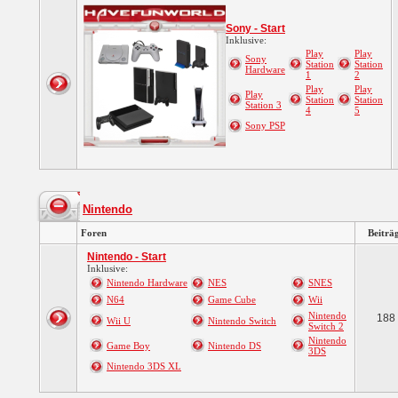
Sony - Start
Inklusive:
Play
Play
Sony
Station
Station
Hardware
1
2
Play
Play
Play
Station
Station
Station 3
4
5
Sony PSP
Nintendo
Foren
Beiträ
Nintendo - Start
Inklusive:
Nintendo Hardware
NES
SNES
N64
Game Cube
Wii
Nintendo
188
Wii U
Nintendo Switch
Switch 2
Nintendo
Game Boy
Nintendo DS
3DS
Nintendo 3DS XL