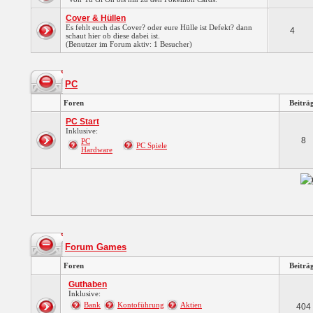
Cover & Hüllen
Es fehlt euch das Cover? oder eure Hülle ist Defekt? dann
4
schaut hier ob diese dabei ist.
(Benutzer im Forum aktiv: 1 Besucher)
PC
Foren
Beiträ
PC Start
Inklusive:
8
PC
PC Spiele
Hardware
Forum Games
Foren
Beiträ
Guthaben
Inklusive:
Bank
Kontoführung
Aktien
404