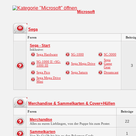
Microsoft
Sega
Foren
Beiträ
Sega - Start
Inklusive:
Sega Hardware
SG-1000
SC-3000
Sega
SG-1000 II +SG-
Sega Mega Drive
Game
1000 III
3
Gear
Sega Pico
Sega Saturn
Dreamcast
Sega Mega Drive
Mini
Merchandise & Sammelkarten & Cover+Hüllen
Foren
Beiträge
Merchandise
22
Alles zu euren Lieblingen, von der Puppe bis zum Poster.
Sammelkarten
1
Von Yu Gi Oh bis hin zu den Pokemon Cards.