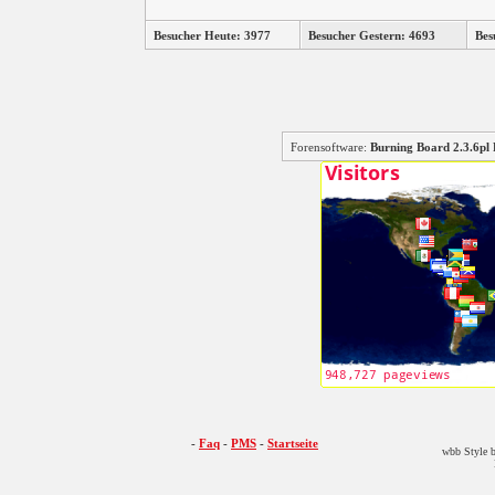
Besucher Heute: 3977
Besucher Gestern: 4693
Bes
Forensoftware:
Burning Board 2.3.6
-
Faq
-
PMS
-
Startseite
wbb Style b