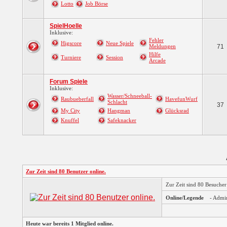
Lotto
Job Börse
SpielHoelle
Inklusive:
Fehler
Higscore
Neue Spiele
Meldungen
71
Hilfe
Turniere
Session
Arcade
Forum Spiele
Inklusive:
Wasser/Schneeball-
Raubueberfall
HavefunWurf
Schlacht
37
My City
Hangman
Glücksrad
Knuffel
Safeknacker
Zur Zeit sind 80 Benutzer online.
Zur Zeit sind 80 Besuche
Online/Legende
- Admi
Heute war bereits 1 Mitglied online.