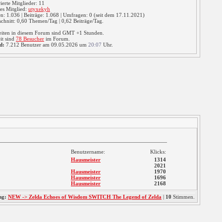
rierte Mitglieder: 11
es Mitglied:
utyxekyh
: 1.036 | Beiträge: 1.068 | Umfragen: 0 (seit dem 17.11.2021)
chnitt: 0,60 Themen/Tag | 0,62 Beiträge/Tag.
eiten in diesem Forum sind GMT +1 Stunden.
it sind
78 Besucher
im Forum.
d:
7.212 Benutzer am 09.05.2026 um
20:07
Uhr.
Benutzername:
Klicks:
Hausmeister
1314
2021
Hausmeister
1970
Hausmeister
1696
Hausmeister
2168
ng:
NEW -> Zelda Echoes of Wisdom SWITCH The Legend of Zelda
|
10
Stimmen.