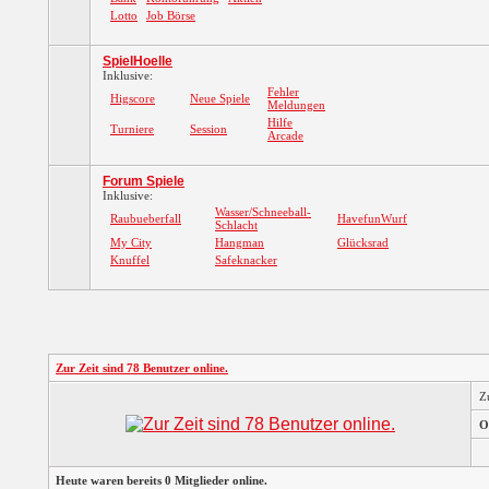
Lotto
Job Börse
SpielHoelle
Inklusive:
Fehler
Higscore
Neue Spiele
Meldungen
Hilfe
Turniere
Session
Arcade
Forum Spiele
Inklusive:
Wasser/Schneeball-
Raubueberfall
HavefunWurf
Schlacht
My City
Hangman
Glücksrad
Knuffel
Safeknacker
Zur Zeit sind 78 Benutzer online.
Z
O
Heute waren bereits 0 Mitglieder online.