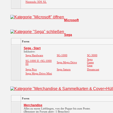
Nintendo 3DS XL
Microsoft
Sega
Foren
Sega - Start
Inklusive:
Sega Hardware
SG-1000
SC-3000
Sega
SG-1000 II +SG-1000
Sega Mega Drive
Game
III
Gear
Sega Pico
Sega Saturn
Dreamcast
Sega Mega Drive Mini
Foren
Merchandise
Alles zu euren Lieblingen, von der Puppe bis zum Poster.
(Benutzer im Forum aktiv: 1 Besucher)