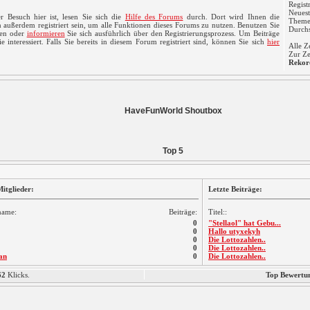
Regist
Neuest
r Besuch hier ist, lesen Sie sich die
Hilfe des Forums
durch. Dort wird Ihnen die
Themen
 außerdem registriert sein, um alle Funktionen dieses Forums zu nutzen. Benutzen Sie
Durchs
ren oder
informieren
Sie sich ausführlich über den Registrierungsprozess. Um Beiträge
 interessiert. Falls Sie bereits in diesem Forum registriert sind, können Sie sich
hier
Alle Z
Zur Ze
Rekor
HaveFunWorld Shoutbox
Top 5
itglieder:
Letzte Beiträge:
name:
Beiträge:
Titel::
0
"Stellaol" hat Gebu...
0
Hallo utyxekyh
0
Die Lottozahlen..
0
Die Lottozahlen..
an
0
Die Lottozahlen..
62
Klicks.
Top Bewertu