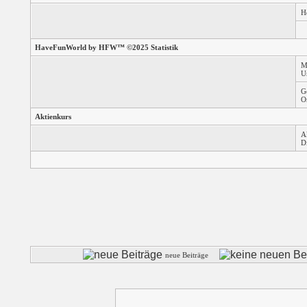
H
HaveFunWorld by HFW™ ©2025 Statistik
M
U
G
O
Aktienkurs
A
D
neue Beiträge