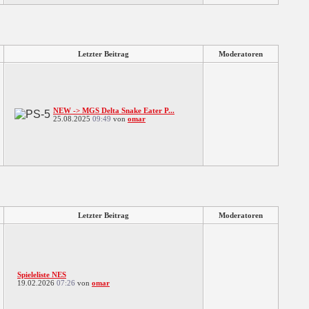
Letzter Beitrag
Moderatoren
NEW -> MGS Delta Snake Eater P...
25.08.2025
09:49
von
omar
Letzter Beitrag
Moderatoren
Spieleliste NES
19.02.2026
07:26
von
omar