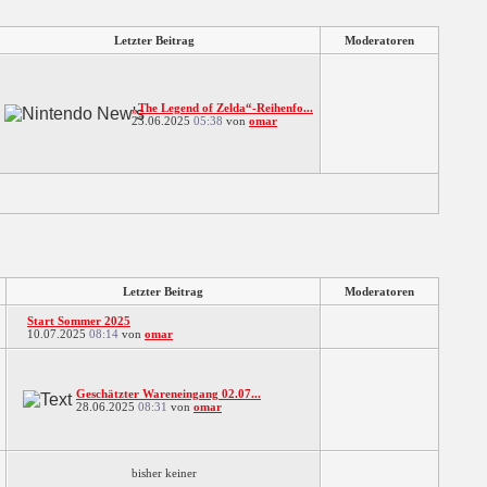
Letzter Beitrag
Moderatoren
„The Legend of Zelda“-Reihenfo...
23.06.2025
05:38
von
omar
Letzter Beitrag
Moderatoren
Start Sommer 2025
10.07.2025
08:14
von
omar
Geschätzter Wareneingang 02.07...
28.06.2025
08:31
von
omar
bisher keiner