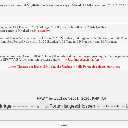
eute waren bereits 0 Mitglieder im Forum unterwegs.
Rekord:
11 Mitglieder am 07.01.2022
19:
itglieder: 11 | Themen: 255 | Beiträge: 1.068 (durchschnittlich 0,62 Beiträge/Tag)
nser neuestes Mitglied heißt:
utyxekyh
.
esamt-Online-Zeit aller User im Forum: 3.238 Stunden (134 Tage und 22 Stunden) und 56 Minu
nline-Zeit Rekord von
omar
: 3.153 Stunden (131 Tage und 9 Stunden) und 44 Minuten.
ktueller Wert der Aktie: 1 HFW™ Taler | Mindestanzahl an Beitraegen pro Tag: 5 | Beitraege heute:
ie HFW™ AG Aktien sind seid gestern gefallen
-
> Jetzt hier Aktien kaufen <
aktive Themen der letzten 24h
|
aktuelle Umfragen
|
alle Foren als gelesen markieren
HFW™ by wbb2.de ©2001 - 2026 / PHP_7.4
keine neuen Beiträge
Forum ist geschlossen
Counter