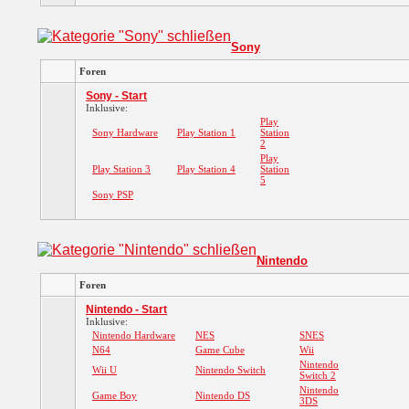
Sony
Foren
Sony - Start
Inklusive:
Play
Sony Hardware
Play Station 1
Station
2
Play
Play Station 3
Play Station 4
Station
5
Sony PSP
Nintendo
Foren
Nintendo - Start
Inklusive:
Nintendo Hardware
NES
SNES
N64
Game Cube
Wii
Nintendo
Wii U
Nintendo Switch
Switch 2
Nintendo
Game Boy
Nintendo DS
3DS