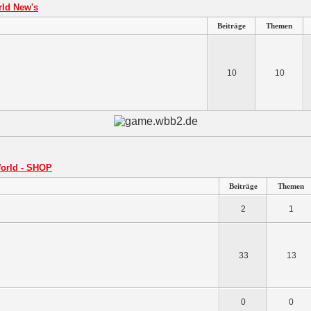
ld New's
Beiträge
Themen
10
10
orld - SHOP
Beiträge
Themen
2
1
33
13
0
0