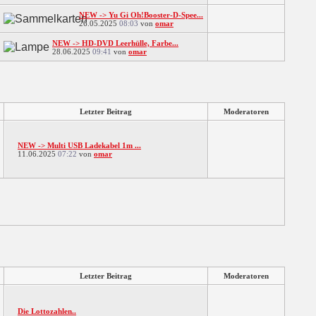
NEW -> Yu Gi Oh!Booster-D-Spee...
26.05.2025
08:03
von
omar
NEW -> HD-DVD Leerhülle, Farbe...
28.06.2025
09:41
von
omar
Letzter Beitrag
Moderatoren
NEW -> Multi USB Ladekabel 1m ...
11.06.2025
07:22
von
omar
Letzter Beitrag
Moderatoren
Die Lottozahlen..