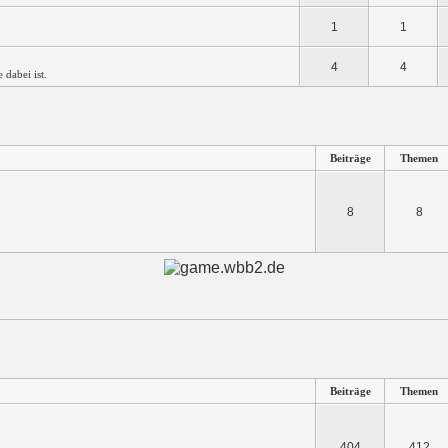
1
1
4
4
e dabei ist.
Beiträge
Themen
8
8
Beiträge
Themen
404
412