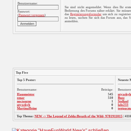
Benutzername:
Sie sind nicht angemeldet. Wenn dies Ihr erste
Bedienung des Forums näher erklärt. Sie müssen
Passwort:
das
Registrierungsformular
um sich zu registrie
(
Passwort vergessen
)
zu lesen, suchen Sie sich das Forum aus, das Sie
anmelden.
Top Five
Top 5 Poster:
Neueste M
Benutzername:
Beiträge:
Benutzer
Hausmeister
545
utyxekyh
omar
510
Buzz
noctourne
1
Stellaol
utyxekyh
0
lalo233
MartinaHeine
0
testpacm
Top Thema:
NEW -> The Legend of Zelda:Breath of the Wild- 9781911015
|
411