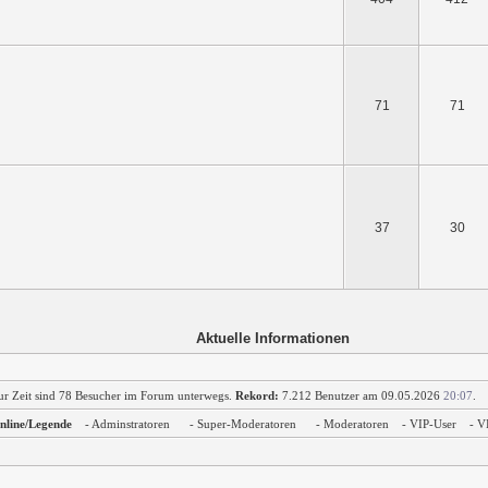
71
71
37
30
Aktuelle Informationen
ur Zeit sind 78 Besucher im Forum unterwegs.
Rekord:
7.212 Benutzer am 09.05.2026
20:07
.
nline/Legende
- Adminstratoren
- Super-Moderatoren
- Moderatoren
- VIP-User
- V