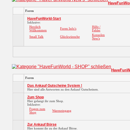
HaveFunWor
Foren
HaveFunWorld-Start
Inklusive:
Herzlich
Hilfe /
Foren Info's
Willkommen
Fehler
Konsolen
Small Talk
Glückwünsche
New's
HaveFunW
Foren
Das Ankauf Gutscheine System !
Hier sind alle Antworten zu den Ankauf Gutscheinen.
Zum Shop
Hier gelangt ihr zum Shop.
Inklusive:
Fragen zum
Wareneingang
Shop
Zur Ankauf Börse
Hier kommt ihr zu der Ankauf Börse.