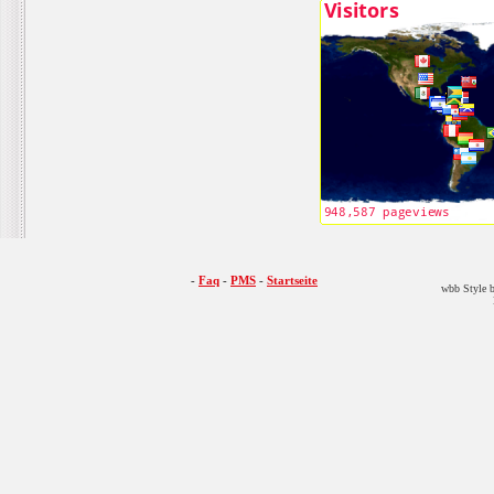
-
Faq
-
PMS
-
Startseite
wbb Style b