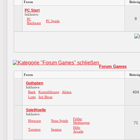
Foren
Beiträ
PC Start
Inklusive:
8
PC
PC Spiele
Hardware
Forum Games
Foren
Beiträ
Guthaben
Inklusive:
Bank
Kontoführung
Aktien
404
Lotto
Job Börse
SpielHoelle
Inklusive:
Fehler
Higscore
Neue Spiele
Meldungen
71
Hilfe
Turniere
Session
Arcade