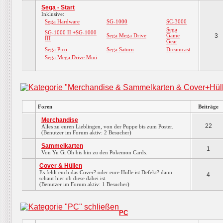
Sega - Start
Inklusive:
Sega Hardware
SG-1000
SC-3000
Sega
SG-1000 II +SG-1000
Sega Mega Drive
Game
3
III
Gear
Sega Pico
Sega Saturn
Dreamcast
Sega Mega Drive Mini
Foren
Beiträge
Merchandise
22
Alles zu euren Lieblingen, von der Puppe bis zum Poster.
(Benutzer im Forum aktiv: 2 Besucher)
Sammelkarten
1
Von Yu Gi Oh bis hin zu den Pokemon Cards.
Cover & Hüllen
Es fehlt euch das Cover? oder eure Hülle ist Defekt? dann
4
schaut hier ob diese dabei ist.
(Benutzer im Forum aktiv: 1 Besucher)
PC