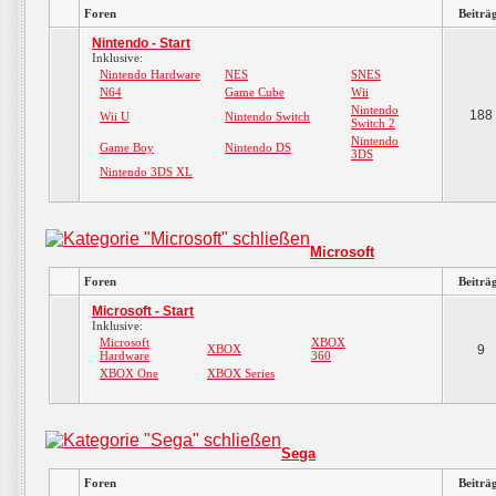
Foren
Beiträ
Nintendo - Start
Inklusive:
Nintendo Hardware
NES
SNES
N64
Game Cube
Wii
Nintendo
188
Wii U
Nintendo Switch
Switch 2
Nintendo
Game Boy
Nintendo DS
3DS
Nintendo 3DS XL
Microsoft
Foren
Beiträ
Microsoft - Start
Inklusive:
Microsoft
XBOX
XBOX
9
Hardware
360
XBOX One
XBOX Series
Sega
Foren
Beiträ