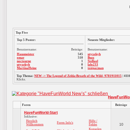
Top Five
Top 5 Poster:
Neueste Mitglieder:
Benutzername:
Beiträge:
Benutzername:
Hausmeister
545
utyxekyh
omar
510
Buzz
noctourne
1
Stellaol
utyxekyh
0
lalo233
MartinaHeine
0
testpacman
Top Thema:
NEW -> The Legend of Zelda:Breath of the Wild- 9781911015
|
411
Klicks.
HaveFunWor
Foren
Beiträge
HaveFunWorld-Start
Inklusive:
Herzlich
Hilfe /
Foren Info's
Willkommen
Fehler
10
Konsolen