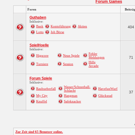
Forum Games
Foren
Beiträ
Guthaben
Inklusive:
Bank
Kontoführung
Aktien
404
Lotto
Job Börse
SpielHoelle
Inklusive:
Fehler
Higscore
Neue Spiele
Meldungen
71
Hilfe
Turniere
Session
Arcade
Forum Spiele
Inklusive:
Wasser/Schneeball-
Raubueberfall
HavefunWurf
Schlacht
37
My City
Hangman
Glücksrad
Knuffel
Safeknacker
Zur Zeit sind 65 Benutzer online.