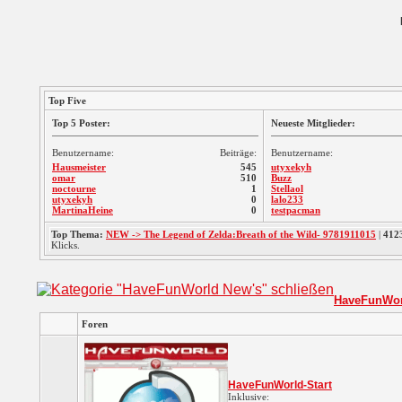
Top Five
Top 5 Poster:
Neueste Mitglieder:
Benutzername:
Beiträge:
Benutzername:
Hausmeister
545
utyxekyh
omar
510
Buzz
noctourne
1
Stellaol
utyxekyh
0
lalo233
MartinaHeine
0
testpacman
Top Thema:
NEW -> The Legend of Zelda:Breath of the Wild- 9781911015
|
412
Klicks.
HaveFunWor
Foren
HaveFunWorld-Start
Inklusive: