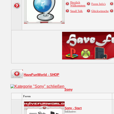
Herzlich
Foren Info's
Willkommen
Small Talk
Glückwünsche
HaveFunWorld - SHOP
Sony
Foren
Sony - Start
Inklusive: