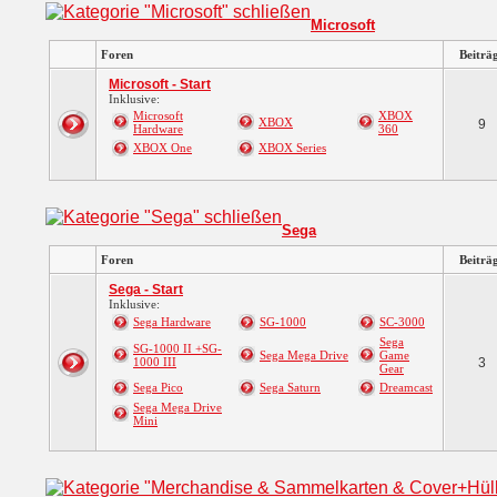
Microsoft
Foren
Beiträ
Microsoft - Start
Inklusive:
Microsoft
XBOX
XBOX
9
Hardware
360
XBOX One
XBOX Series
Sega
Foren
Beiträ
Sega - Start
Inklusive:
Sega Hardware
SG-1000
SC-3000
Sega
SG-1000 II +SG-
Sega Mega Drive
Game
1000 III
3
Gear
Sega Pico
Sega Saturn
Dreamcast
Sega Mega Drive
Mini