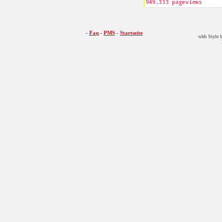
-
Faq
-
PMS
-
Startseite
wbb Style b