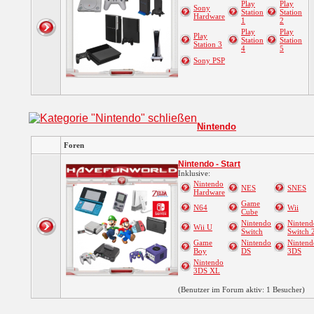
Play
Play
Sony
Station
Station
Hardware
1
2
Play
Play
Play
Station
Station
Station 3
4
5
Sony PSP
Nintendo
Foren
Nintendo - Start
Inklusive:
Nintendo
NES
SNES
Hardware
Game
N64
Wii
Cube
Nintendo
Nintend
Wii U
Switch
Switch 
Game
Nintendo
Nintend
Boy
DS
3DS
Nintendo
3DS XL
(Benutzer im Forum aktiv: 1 Besucher)