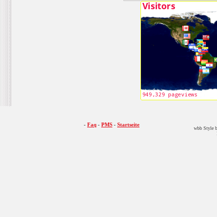
-
Faq
-
PMS
-
Startseite
wbb Style b