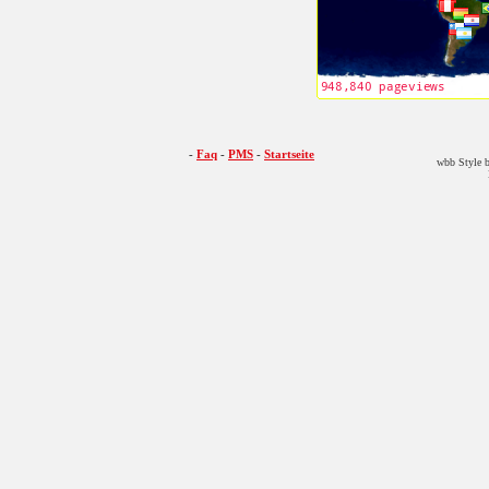
-
Faq
-
PMS
-
Startseite
wbb Style b