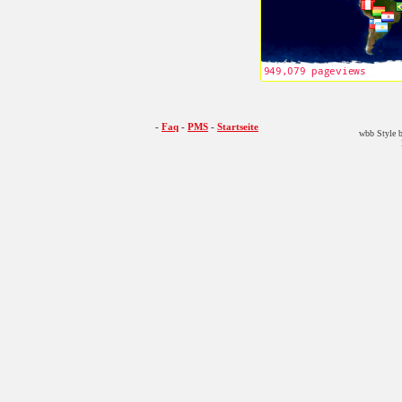
-
Faq
-
PMS
-
Startseite
wbb Style b