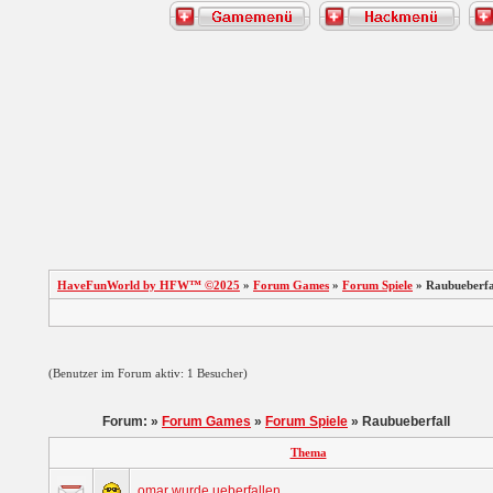
HaveFunWorld by HFW™ ©2025
»
Forum Games
»
Forum Spiele
» Raubueberfa
(Benutzer im Forum aktiv: 1 Besucher)
Forum: »
Forum Games
»
Forum Spiele
» Raubueberfall
Thema
omar wurde ueberfallen