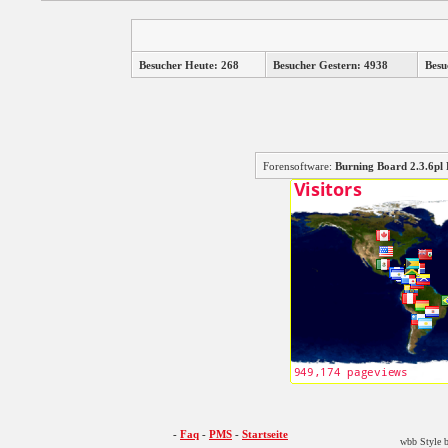
Besucher Heute: 268
Besucher Gestern: 4938
Besu
Forensoftware:
Burning Board 2.3.6
-
Faq
-
PMS
-
Startseite
wbb Style b