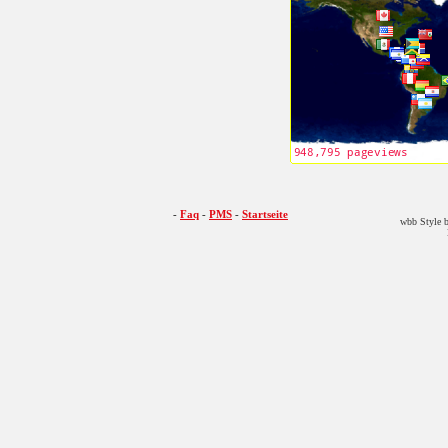
-
Faq
-
PMS
-
Startseite
wbb Style b