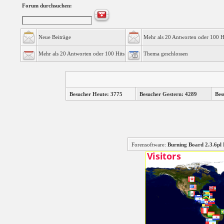
Forum durchsuchen:
Neue Beiträge
Mehr als 20 Antworten oder 100 H
Mehr als 20 Antworten oder 100 Hits
Thema geschlossen
Besucher Heute: 3775
Besucher Gestern: 4289
Bes
Forensoftware:
Burning Board 2.3.6