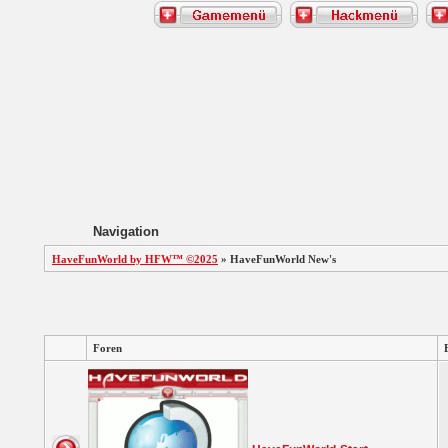
Navigation
HaveFunWorld by HFW™ ©2025
» HaveFunWorld New's
Foren