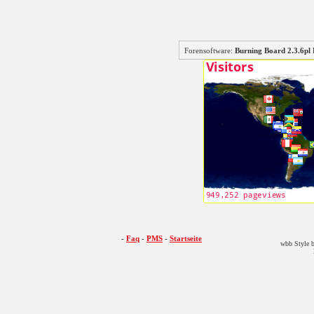
Forensoftware:
Burning Board 2.3.6
-
Faq
-
PMS
-
Startseite
wbb Style b