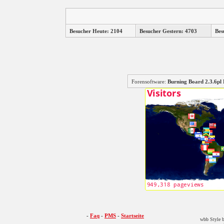
Besucher Heute: 2104
Besucher Gestern: 4703
Bes
Forensoftware:
Burning Board 2.3.6
-
Faq
-
PMS
-
Startseite
wbb Style b