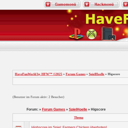
HaveFunWorld by HFW™ ©2025
»
Forum Games
»
SpielHoelle
» Higscore
(Benutzer im Forum aktiv: 2 Besucher)
Forum: »
Forum Games
»
SpielHoelle
» Higscore
Thema
Highscore im Spiel: Farmers Chicken überboten!