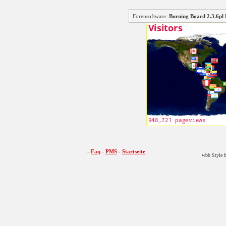
Forensoftware:
Burning Board 2.3.6
-
Faq
-
PMS
-
Startseite
wbb Style b