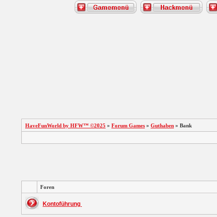
HaveFunWorld by HFW™ ©2025
»
Forum Games
»
Guthaben
» Bank
Foren
Kontoführung