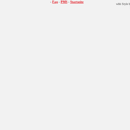
-
Faq
-
PMS
-
Startseite
wbb Style b