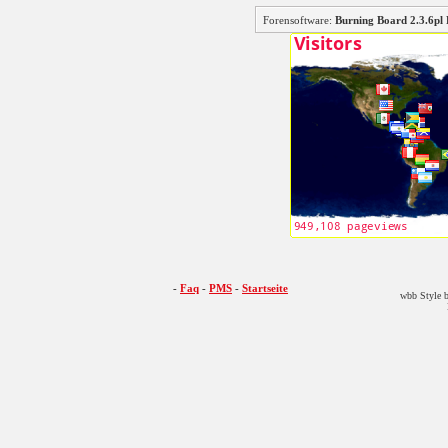
Forensoftware:
Burning Board 2.3.6
-
Faq
-
PMS
-
Startseite
wbb Style b