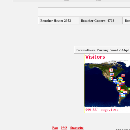
Besucher Heute: 2953
Besucher Gestern: 4703
Bes
Forensoftware:
Burning Board 2.3.6
-
Faq
-
PMS
-
Startseite
wbb Style b