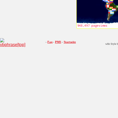
-
Faq
-
PMS
-
Startseite
wbb Style b