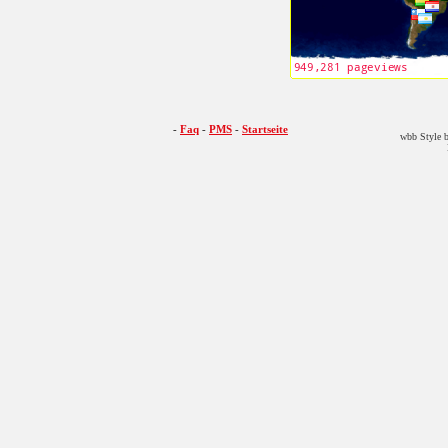
-
Faq
-
PMS
-
Startseite
wbb Style b