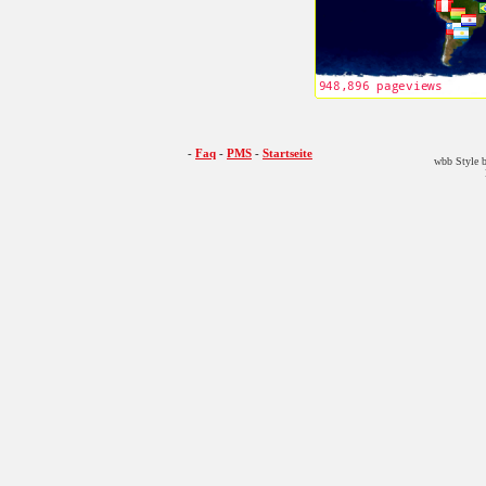
-
Faq
-
PMS
-
Startseite
wbb Style b