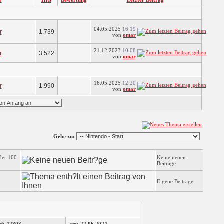
r
Hits
Bewertung
Letzter Beitrag
04.05.2025
16:19
r
1.739
von
omar
21.12.2023
10:08
r
3.522
von
omar
16.05.2025
12:20
r
1.990
von
omar
Gehe zu:
der 100
Keine neuen
Beiträge
Eigene Beiträge