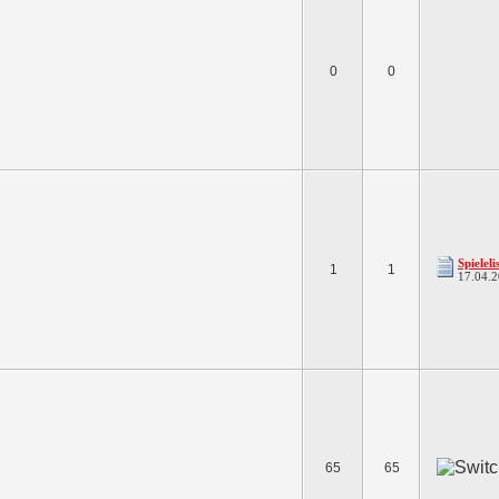
0
0
Spieleli
1
1
17.04.
65
65