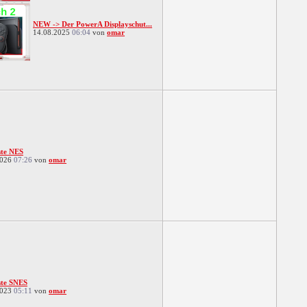
NEW -> Der PowerA Displayschut...
14.08.2025
06:04
von
omar
iste NES
2026
07:26
von
omar
iste SNES
2023
05:11
von
omar