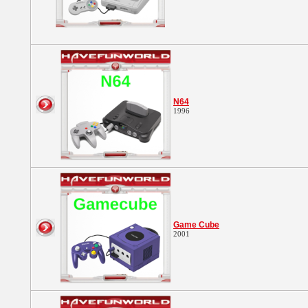
N64
1996
Game Cube
2001