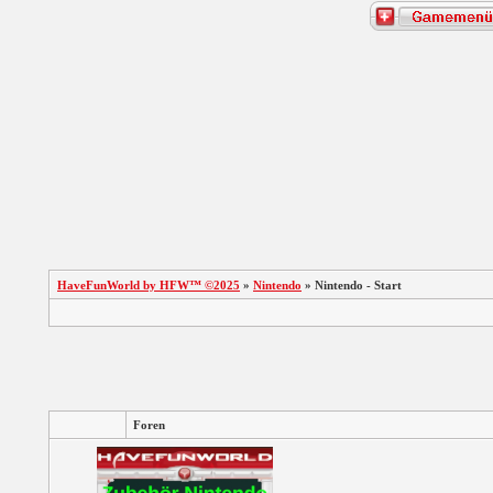
HaveFunWorld by HFW™ ©2025
»
Nintendo
» Nintendo - Start
Foren