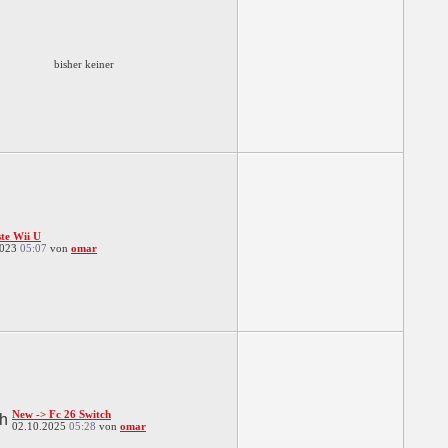
bisher keiner
ste Wii U
2023
05:07
von
omar
New -> Fc 26 Switch
02.10.2025
05:28
von
omar