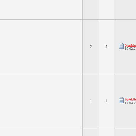
Spielel
2
1
19.02.
Spielel
1
1
17.04.