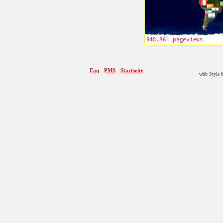
-
Faq
-
PMS
-
Startseite
wbb Style b