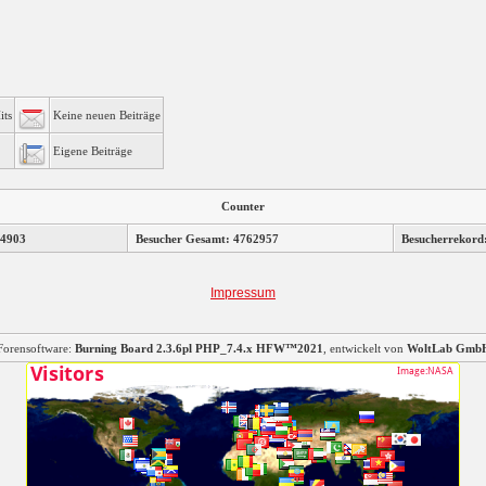
its
Keine neuen Beiträge
Eigene Beiträge
Counter
 4903
Besucher Gesamt: 4762957
Besucherrekord
Impressum
Forensoftware:
Burning Board 2.3.6pl PHP_7.4.x HFW™2021
, entwickelt von
WoltLab Gmb