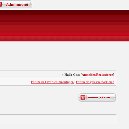
» Hallo Gast [
Anmelden
|
Registrieren
]
Forum zu Favoriten hinzufügen
|
Forum als gelesen markieren