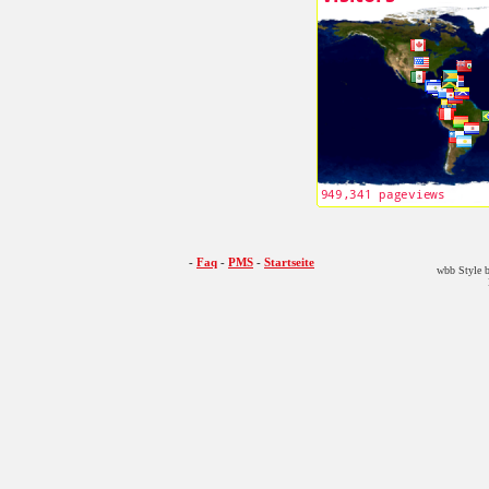
-
Faq
-
PMS
-
Startseite
wbb Style b