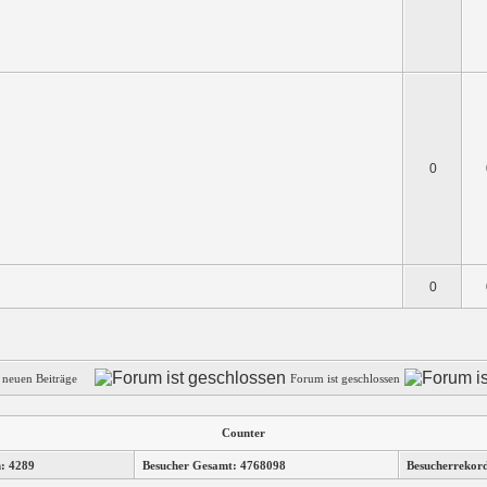
0
0
e neuen Beiträge
Forum ist geschlossen
Counter
n: 4289
Besucher Gesamt: 4768098
Besucherrekor