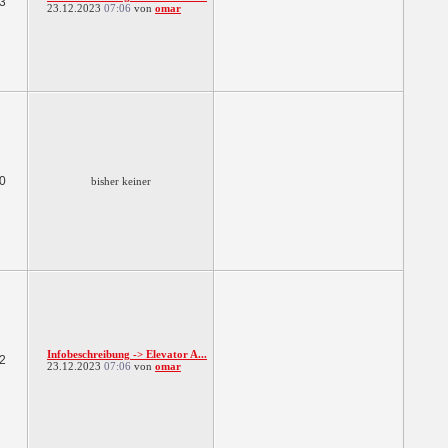
3
23.12.2023
07:06
von
omar
0
bisher keiner
Infobeschreibung -> Elevator A...
2
23.12.2023
07:06
von
omar