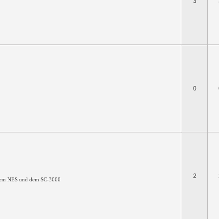
3
0
2
t dem NES und dem SC-3000