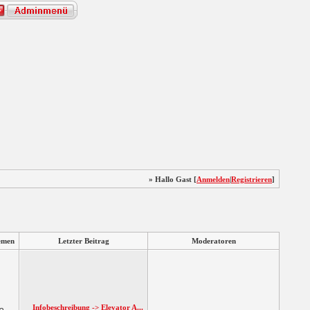
» Hallo Gast [
Anmelden
|
Registrieren
]
emen
Letzter Beitrag
Moderatoren
Infobeschreibung -> Elevator A...