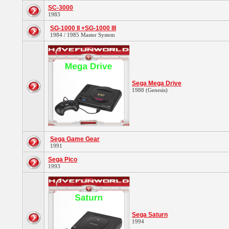
SC-3000
1983
SG-1000 II +SG-1000 III
1984 / 1985 Master System
Sega Mega Drive
1988 (Genesis)
Sega Game Gear
1991
Sega Pico
1993
Sega Saturn
1994