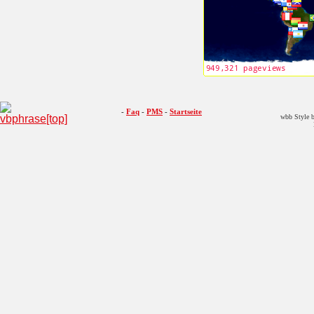
-
Faq
-
PMS
-
Startseite
wbb Style b