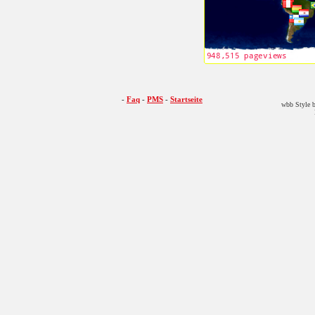
-
Faq
-
PMS
-
Startseite
wbb Style b