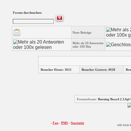
Forum durchsuchen:
Neue Beiträge
Mehr als 20 Antworten
oder 100 Hits
Besucher Heute: 3651
Besucher Gestern: 4938
Bes
Forensoftware:
Burning Board 2.3.6
-
Faq
-
PMS
-
Startseite
wbb Style b