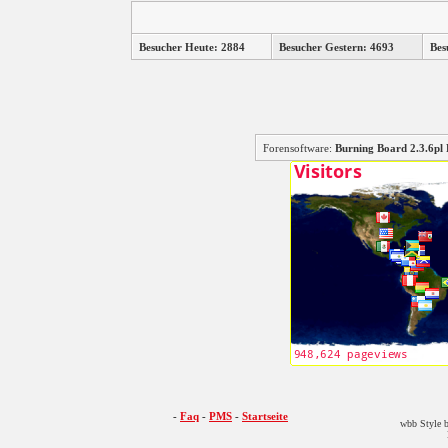
Besucher Heute: 2884
Besucher Gestern: 4693
Bes
Forensoftware:
Burning Board 2.3.6
-
Faq
-
PMS
-
Startseite
wbb Style b