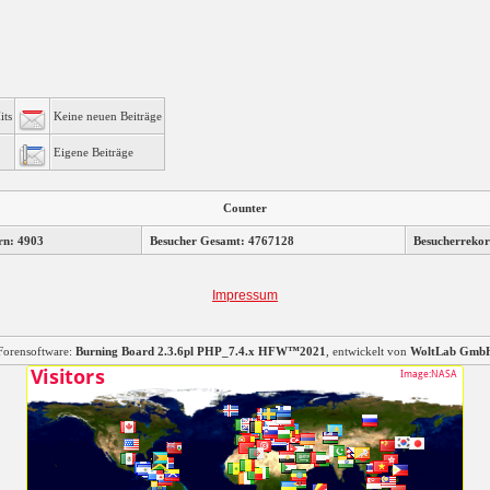
its
Keine neuen Beiträge
Eigene Beiträge
Counter
rn: 4903
Besucher Gesamt: 4767128
Besucherrekor
Impressum
Forensoftware:
Burning Board 2.3.6pl PHP_7.4.x HFW™2021
, entwickelt von
WoltLab Gmb