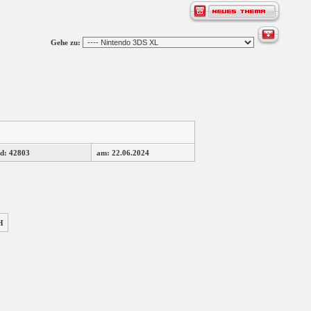
Gehe zu:
d: 42803
am: 22.06.2024
H