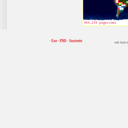
-
Faq
-
PMS
-
Startseite
wbb Style b